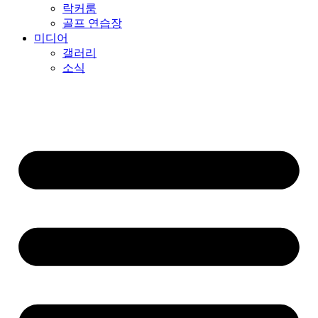
락커룸
골프 연습장
미디어
갤러리
소식