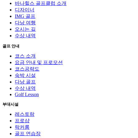
바나힐스 골프클럽 소개
디자이너
IMG 골프
다낭 여행
오시는 길
수상 내역
골프 안내
코스 소개
요금 안내 및 프로모션
코스공략도
숙박 시설
다낭 골프
수상 내역
Golf Lesson
부대시설
레스토랑
프로샵
락커룸
골프 연습장