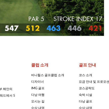
클럽 소개
골프 안내
바나힐스 골프클럽 소개
코스 소개
디자이너
요금 안내 및 프로모
IMG 골프
코스공략도
부 해안
의
다낭 여행
숙박 시설
워드에서 5
오시는 길
다낭 골프
수상 내역
수상 내역