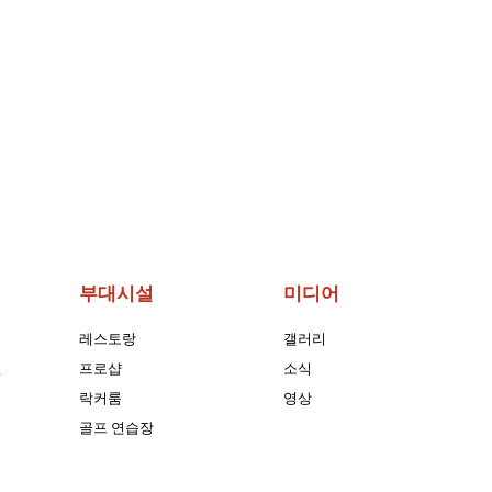
부대시설
미디어
레스토랑
갤러리
션
프로샵
소식
락커룸
영상
골프 연습장