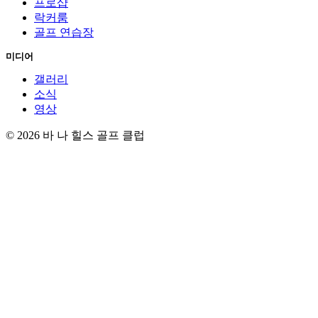
프로샵
락커룸
골프 연습장
미디어
갤러리
소식
영상
© 2026 바 나 힐스 골프 클럽