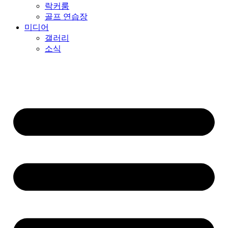
락커룸
골프 연습장
미디어
갤러리
소식