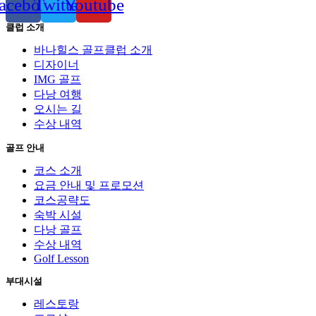
acebook
Twitter
Youtube
클럽 소개
바나힐스 골프클럽 소개
디자이너
IMG 골프
다낭 여행
오시는 길
수상 내역
골프 안내
코스 소개
요금 안내 및 프로모션
코스공략도
숙박 시설
다낭 골프
수상 내역
Golf Lesson
부대시설
레스토랑