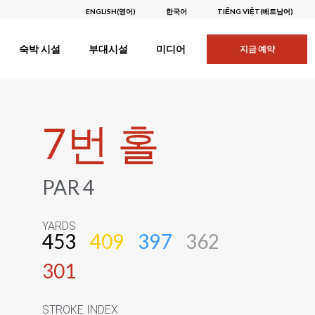
ENGLISH
(
영어
)
한국어
TIẾNG VIỆT
(
베트남어
)
숙박 시설
부대시설
미디어
지금 예약
7번 홀
PAR 4
YARDS
453
409
397
362
301
STROKE INDEX