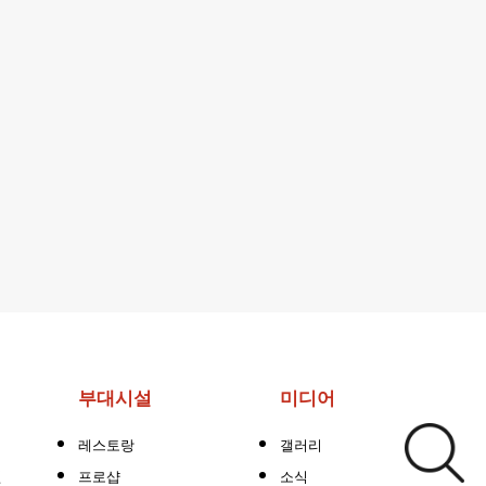
부대시설
미디어
레스토랑
갤러리
션
프로샵
소식