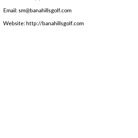
Email:
sm@banahillsgolf.com
Website:
http://banahillsgolf.com