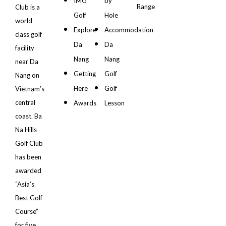
IMG
by
Range
Club is a
Golf
Hole
world
Explore
Accommodation
class golf
Da
Da
facility
Nang
Nang
near Da
Getting
Golf
Nang on
Here
Golf
Vietnam’s
central
Awards
Lesson
coast. Ba
Na Hills
Golf Club
has been
awarded
“Asia’s
Best Golf
Course”
for five