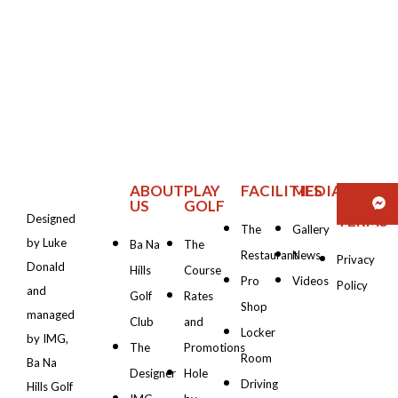
ABOUT
PLAY
FACILITIES
MEDIA
PRIVAC
US
GOLF
&
Designed
TERMS
The
Gallery
by Luke
Ba Na
The
Restaurant
News
Privacy
Donald
Hills
Course
Pro
Videos
Policy
and
Golf
Rates
Shop
managed
Club
and
Locker
by IMG,
The
Promotions
Room
Ba Na
Designer
Hole
Driving
Hills Golf