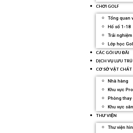
CHƠI GOLF
Tổng quan 
Hố số 1-18
Trải nghiệm
Lớp học Gol
CÁC GÓI ƯU ĐÃI
DỊCH VỤ LƯU TRÚ
CƠ SỞ VẬT CHẤT
Nhà hàng
Khu vực Pr
Phòng thay
Khu vực sân
THƯ VIỆN
Thư viện hì