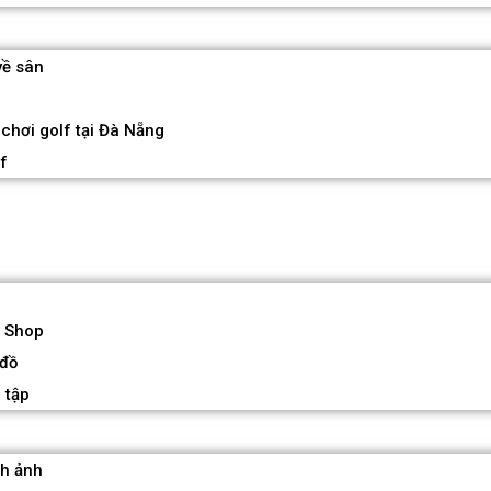
về sân
 chơi golf tại Đà Nẵng
f
o Shop
 đồ
 tập
nh ảnh